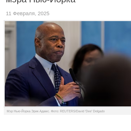
11 Февраля, 2025
Мэр Нью-Йорка Эрик Адамс. Фото: REUTERS/David 'Dee' Delgado