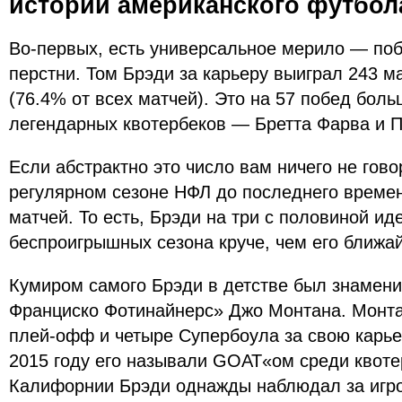
истории американского футбол
Во-первых, есть универсальное мерило — по
перстни. Том Брэди за карьеру выиграл 243 м
(76.4% от всех матчей). Это на 57 побед боль
легендарных квотербеков — Бретта Фарва и П
Если абстрактно это число вам ничего не говор
регулярном сезоне НФЛ до последнего времен
матчей. То есть, Брэди на три с половиной ид
беспроигрышных сезона круче, чем его ближа
Кумиром самого Брэди в детстве был знамени
Франциско Фотинайнерс» Джо Монтана. Монта
плей-офф и четыре Супербоула за свою карье
2015 году его называли GOAT«ом среди квот
Калифорнии Брэди однажды наблюдал за игр