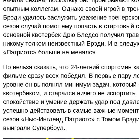
начала сезона, поскольку они проигрывают к
опытным коллегам. Однако своей игрой в тре
Брэди удалось заслужить уважение тренерског
сезон случай помог ему попасть в стартовый 
основной квотербек Дрю Бледсо получил трав
никому толком неизвестный Брэди. И в следу
«Пэтриотс» больше не менялся.
Но нельзя сказать, что 24-летний спортсмен к
фильме сразу всех победил. В первые пару л
уровне он выполнял минимум задач, который 
квотербеком, и старался ничего не испортить.
спокойствие и умение держать удар под давл
успешно действовать в самые важные момент
сезон «Нью-Ингленд Пэтриотс» с Томом Брэди
выиграли Супербоул.