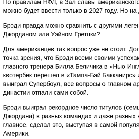
По правилам НФЛ, в Зал славы американског
можно будет ввести только в 2027 году. Но на
Брэди правда можно сравнить с другими лег
Джорданом или Уэйном Гретцки?
Для американцев так вопрос уже не стоит. Д
точка зрения, что Брэди всеми своими успеха
главного тренера Билла Беличика в «Нью-Ингл
квотербек перешел в «Тампа-Бэй Бакканирс» и
выиграл Супербоул, все вопросы о главном а
династии отпали сами собой.
Брэди выиграл рекордное число титулов (семь
Джордана) в разных командах и даже разных 
главное, сделал это, выступая в самой попул
Америки.