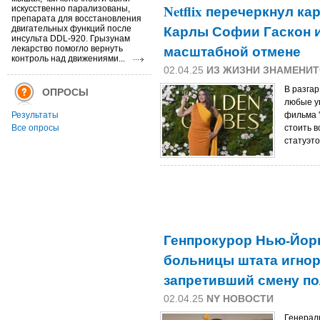
Netflix перечеркнул к
искусственно парализованы,
препарата для восстановления
Карлы Софии Гаскон и
двигательных функций после
инсульта DDL-920. Грызунам
масштабной отмене
лекарство помогло вернуть
контроль над движениями...
02.04.25
ИЗ ЖИЗНИ ЗНАМЕНИ
В разгар
ОПРОСЫ
любые у
Результаты
фильма '
Все опросы
стоить в
статуэто
Генпрокурор Нью-Йорк
больницы штата игнор
запретивший смену по
02.04.25
NY НОВОСТИ
Генерал