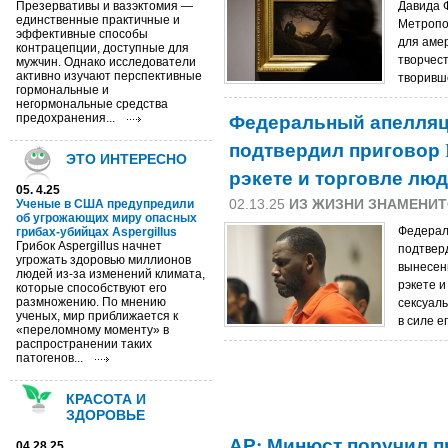
Презервативы и вазэктомия —
Давида 
единственные практичные и
Метропо
эффективные способы
для амер
контрацепции, доступные для
творчес
мужчин. Однако исследователи
активно изучают перспективные
творивше
гормональные и
негормональные средства
Федеральный апелляц
предохранения...
подтвердил приговор R
ЭТО ИНТЕРЕСНО
рэкете и торговле лю
05. 4.25
02.13.25
ИЗ ЖИЗНИ ЗНАМЕНИ
Ученые в США предупредили
об угрожающих миру опасных
Федерал
грибах-убийцах Aspergillus
Грибок Aspergillus начнет
подтвер
угрожать здоровью миллионов
вынесенн
людей из-за изменений климата,
рэкете и
которые способствуют его
размножению. По мнению
сексуаль
ученых, мир приближается к
в силе е
«переломному моменту» в
распространении таких
патогенов...
КРАСОТА И
ЗДОРОВЬЕ
АР: Минюст поручил п
04.28.25