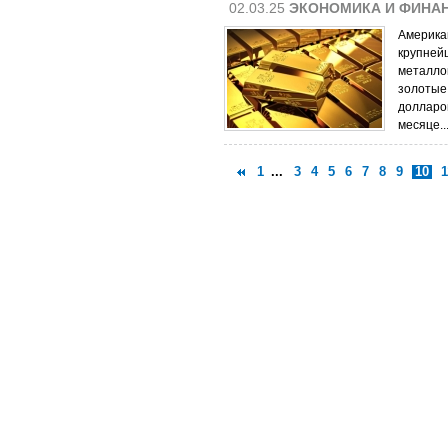
02.03.25
ЭКОНОМИКА И ФИНА
Американ
крупней
металло
золотые
долларов
месяце..
1
...
3
4
5
6
7
8
9
10
1