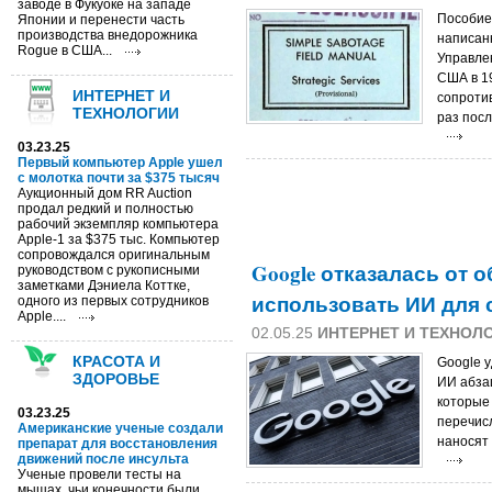
заводе в Фукуоке на западе
Пособие 
Японии и перенести часть
производства внедорожника
написан
Rogue в США...
Управле
США в 19
ИНТЕРНЕТ И
сопроти
ТЕХНОЛОГИИ
раз посл
03.23.25
Первый компьютер Apple ушел
с молотка почти за $375 тысяч
Аукционный дом RR Auction
продал редкий и полностью
рабочий экземпляр компьютера
Apple-1 за $375 тыс. Компьютер
сопровождался оригинальным
Google отказалась от 
руководством с рукописными
заметками Дэниела Коттке,
использовать ИИ для 
одного из первых сотрудников
Apple....
02.05.25
ИНТЕРНЕТ И ТЕХНОЛ
КРАСОТА И
Google 
ЗДОРОВЬЕ
ИИ абза
которые 
03.23.25
перечис
Американские ученые создали
наносят 
препарат для восстановления
движений после инсульта
Ученые провели тесты на
мышах, чьи конечности были