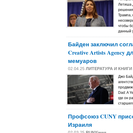
Летиша 
решения
Трампа,
несовер
чтобы б
данный у
Байден заключил согл
Creative Artists Agenc
мемуаров
02.04.25
ЛИТЕРАТУРА И КНИГИ
Джо Бай
агентств
продвиж
Dad: A Y
где он р
старшего
Профсоюз CUNY присо
Израиля
02.03.25
RUNYjews