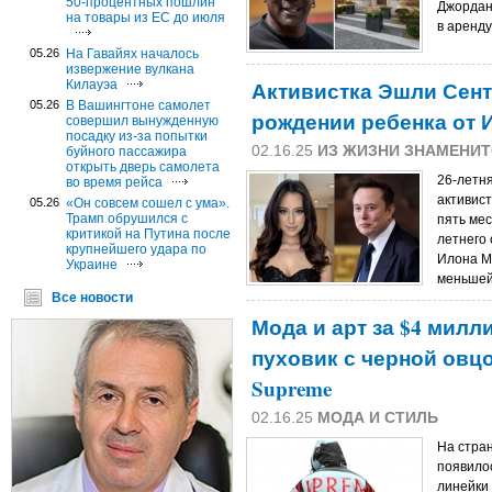
50-процентных пошлин
Джордана
на товары из ЕС до июля
в аренду
05.26
На Гавайях началось
извержение вулкана
Активистка Эшли Сент
Килауэа
05.26
В Вашингтоне самолет
рождении ребенка от 
совершил вынужденную
посадку из-за попытки
02.16.25
ИЗ ЖИЗНИ ЗНАМЕНИ
буйного пассажира
открыть дверь самолета
26-летня
во время рейса
активис
05.26
«Он совсем сошел с ума».
Трамп обрушился с
пять мес
критикой на Путина после
летнего
крупнейшего удара по
Илона М
Украине
меньшей 
Все новости
Мода и арт за $4 милл
пуховик с черной овц
Supreme
02.16.25
МОДА И СТИЛЬ
На стран
появило
линейки