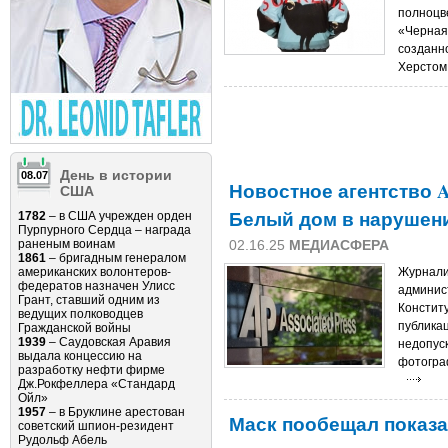
полноцв
«Черная
созданн
Херстом.
День в истории
08.07
Новостное агентство As
США
Белый дом в нарушен
1782
– в США учрежден орден
Пурпурного Сердца – награда
раненым воинам
02.16.25
МЕДИАСФЕРА
1861
– бригадным генералом
американских волонтеров-
Журналис
федератов назначен Улисс
админис
Грант, ставший одним из
Констит
ведущих полководцев
публика
Гражданской войны
1939
– Саудовская Аравия
недопус
выдала концессию на
фотогра
разработку нефти фирме
Дж.Рокфеллера «Стандард
Ойл»
1957
– в Бруклине арестован
Маск пообещал показ
советский шпион-резидент
Рудольф Абель