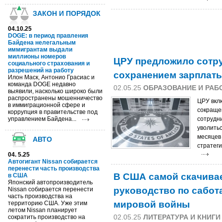
ЗАКОН И ПОРЯДОК
04.10.25
DOGE: в период правления
Байдена нелегальным
иммигрантам выдали
миллионы номеров
ЦРУ предложило сотру
социального страхования и
разрешений на работу
сохранением зарплаты
Илон Маск, Антонио Грасиас и
команда DOGE недавно
02.05.25
ОБРАЗОВАНИЕ И РАБ
выявили, насколько широко были
распространены мошенничество
ЦРУ вкл
в иммиграционной сфере и
сокращен
коррупция в правительстве под
управлением Байдена...
сотрудн
уволитьс
месяцев 
АВТО
стратег
04. 5.25
Автогигант Nissan собирается
перенести часть производства
В США самой скачивае
в США
Японский автопроизводитель
руководство по сабот
Nissan собирается перенести
часть производства на
мировой войны
территорию США. Уже этим
летом Nissan планирует
02.05.25
ЛИТЕРАТУРА И КНИГИ
сократить производство на