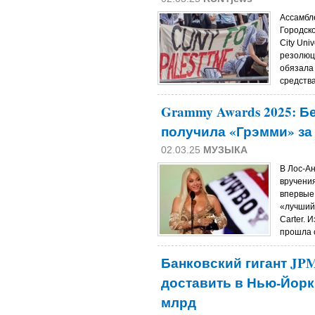
Ассамбл
Городск
City Uni
резолюц
обязала
средства
Grammy Awards 2025: 
получила «Грэмми» за
02.03.25
МУЗЫКА
В Лос-А
вручени
впервые 
«лучший
Carter. 
прошла с
Банковский гигант JP
доставить в Нью-Йорк
млрд