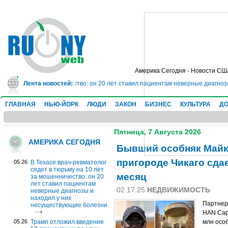
Америка Сегодня - Новости СШ
0 лет за мошенничество: он 20 лет ставил пациентам неверные диагнозы и н
Лента новостей:
ГЛАВНАЯ
НЬЮ-ЙОРК
ЛЮДИ
ЗАКОН
БИЗНЕС
КУЛЬТУРА
ДО
Пятница, 7 Августа 2026
АМЕРИКА СЕГОДНЯ
Бывший особняк Майк
пригороде Чикаго сдае
05.26
В Техасе врач-ревматолог
сядет в тюрьму на 10 лет
месяц
за мошенничество: он 20
лет ставил пациентам
02.17.25
НЕДВИЖИМОСТЬ
неверные диагнозы и
находил у них
Партнер
несуществующие болезни
HAN Capi
05.26
Трамп отложил введение
млн осо