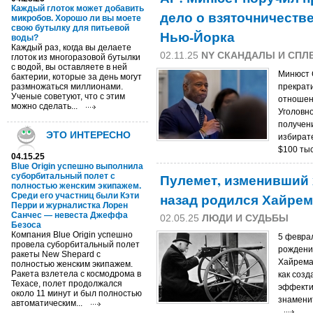
Каждый глоток может добавить
дело о взяточничеств
микробов. Хорошо ли вы моете
свою бутылку для питьевой
Нью-Йорка
воды?
Каждый раз, когда вы делаете
02.11.25
NY СКАНДАЛЫ И СПЛ
глоток из многоразовой бутылки
с водой, вы оставляете в ней
Минюст 
бактерии, которые за день могут
размножаться миллионами.
прекрати
Ученые советуют, что с этим
отношен
можно сделать...
Уголовно
получен
ЭТО ИНТЕРЕСНО
избират
$100 тыс
04.15.25
Blue Origin успешно выполнила
Пулемет, изменивший х
суборбитальный полет с
полностью женским экипажем.
назад родился Хайре
Среди его участниц были Кэти
Перри и журналистка Лорен
Санчес — невеста Джеффа
02.05.25
ЛЮДИ И СУДЬБЫ
Безоса
Компания Blue Origin успешно
5 феврал
провела суборбитальный полет
рождени
ракеты New Shepard с
Хайрема
полностью женским экипажем.
Ракета взлетела с космодрома в
как соз
Техасе, полет продолжался
эффекти
около 11 минут и был полностью
знамени
автоматическим...