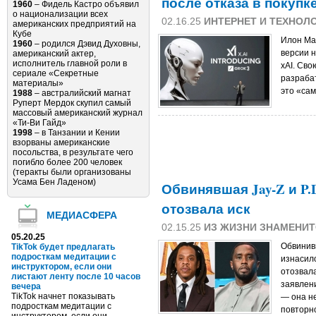
после отказа в покупк
1960
– Фидель Кастро объявил
о национализации всех
02.16.25
ИНТЕРНЕТ И ТЕХНОЛ
американских предприятий на
Кубе
Илон Ма
1960
– родился Дэвид Духовны,
версии н
американский актер,
исполнитель главной роли в
xAI. Сво
сериале «Секретные
разрабат
материалы»
это «са
1988
– австралийский магнат
Руперт Мердок скупил самый
массовый американский журнал
«Ти-Ви Гайд»
1998
– в Танзании и Кении
взорваны американские
посольства, в результате чего
погибло более 200 человек
(теракты были организованы
Усама Бен Ладеном)
Обвинявшая Jay-Z и P.
отозвала иск
МЕДИАСФЕРА
02.15.25
ИЗ ЖИЗНИ ЗНАМЕНИ
05.20.25
Обвинивш
TikTok будет предлагать
подросткам медитации с
изнасил
инструктором, если они
отозвала
листают ленту после 10 часов
заявлен
вечера
TikTok начнет показывать
— она не
подросткам медитации с
повторно