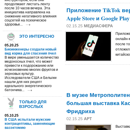
инструктором, если они
продолжают листать ленту
после 10 часов вечера. Эта
Приложение TikTok ве
инициатива направлена на
снижение негативного влияния
Apple Store и Google Play
соцсетей на психическое
здоровье...
02.15.25
МЕДИАСФЕРА
Приложе
ЭТО ИНТЕРЕСНО
онлайн-
после то
05.20.25
Биоинженеры создали новый
отложил
вид корма для спасения пчел
китайск
В мире уменьшается количество
медоносных пчел, что может
привести к подорожанию или
исчезновению многих фруктов и
зерновых культур.
Исследователи США и Бельгии
нашли для них рецепт
идеального энергетического
батончика...
В музее Метрополитен
большая выставка Ка
ТОЛЬКО ДЛЯ
ВЗРОСЛЫХ
Фридриха
05.10.25
02.15.25
АРТ
В США испытали мужские
контрацептивы, заменяющие
Выставк
вазэктомию