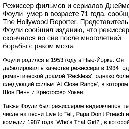
Режиссер фильмов и сериалов Джейм
Фоули умер в возрасте 71 года, сооб
The Hollywood Reporter. Представитель
Фоули сообщил изданию, что режиссе
скончался во сне после многолетней
борьбы с раком мозга
Фоули родился в 1953 году в Нью-Йорке. Он
дебютировал в качестве режиссера в 1984 год
романтической драмой 'Reckless', однако бол
следующий фильм 'At Close Range', в которо
Шон Пенн и Кристофер Уокен.
Также Фоули был режиссером видеоклипов пе
числе на песни Live to Tell, Papa Don't Preach и
комедии 1987 года 'Who's That Girl?', в котор